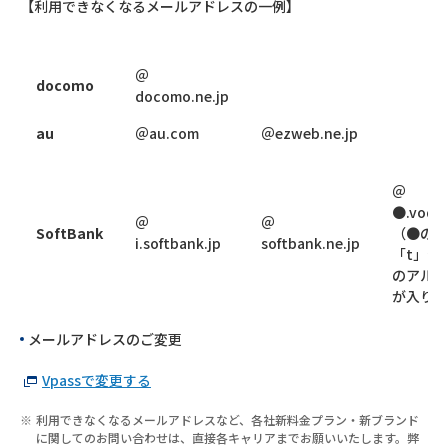
【利用できなくなるメールアドレスの一例】
＠
docomo
docomo.ne.jp
au
＠au.com
＠ezweb.ne.jp
＠
●.vodaf
＠
＠
SoftBank
（●の部
i.softbank.jp
softbank.ne.jp
「t」や
のアルフ
が入りま
メールアドレスのご変更
Vpassで変更する
利用できなくなるメールアドレスなど、各社新料金プラン・新ブランド
に関してのお問い合わせは、直接各キャリアまでお願いいたします。弊