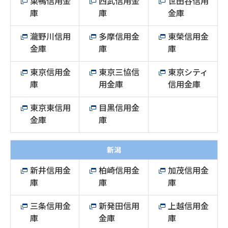
巣鴨信用金
西武信用金
世田谷信用
庫
庫
金庫
瀧野川信用
多摩信用金
東榮信用金
金庫
庫
庫
東京信用金
東京三協信
東京シティ
庫
用金庫
信用金庫
東京東信用
目黒信用金
金庫
庫
新潟
新井信用金
柏崎信用金
加茂信用金
庫
庫
庫
三条信用金
新発田信用
上越信用金
庫
金庫
庫