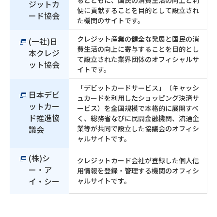
るとともに、国民の消費生活の向上と利
ジットカ
便に貢献することを目的として設立され
ード協会
た機関のサイトです。
クレジット産業の健全な発展と国民の消
(一社)日
費生活の向上に寄与することを目的とし
本クレジ
て設立された業界団体のオフィシャルサ
ット協会
イトです。
「デビットカードサービス」（キャッシ
日本デビ
ュカードを利用したショッピング決済サ
ットカー
ービス）を全国規模で本格的に展開すべ
ド推進協
く、総務省なびに民間金融機関、流通企
議会
業等が共同で設立した協議会のオフィシ
ャルサイトです。
(株)シ
クレジットカード会社が登録した個人信
ー・ア
用情報を登録・管理する機関のオフィシ
イ・シー
ャルサイトです。