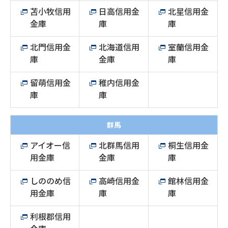
苫小牧信用
日高信用金
北星信用金
金庫
庫
庫
北門信用金
北海道信用
室蘭信用金
庫
金庫
庫
留萌信用金
稚内信用金
庫
庫
群馬
アイオー信
北群馬信用
桐生信用金
用金庫
金庫
庫
しののめ信
高崎信用金
館林信用金
用金庫
庫
庫
利根郡信用