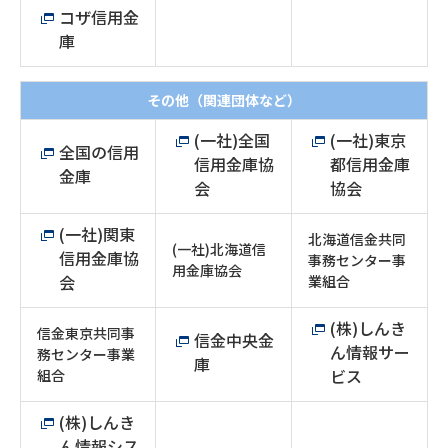
コザ信用金
庫
その他（関連団体など）
(一社)全国
(一社)東京
全国の信用
信用金庫協
都信用金庫
金庫
会
協会
(一社)関東
北海道信金共同
(一社)北海道信
信用金庫協
事務センター事
用金庫協会
会
業組合
(株)しんき
信金東京共同事
信金中央金
ん情報サー
務センター事業
庫
ビス
組合
(株)しんき
ん情報シス