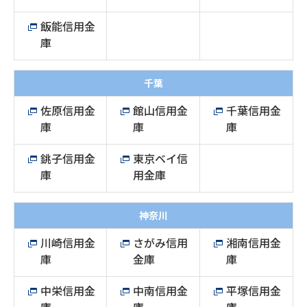
飯能信用金
庫
千葉
佐原信用金
館山信用金
千葉信用金
庫
庫
庫
銚子信用金
東京ベイ信
庫
用金庫
神奈川
川崎信用金
さがみ信用
湘南信用金
庫
金庫
庫
中栄信用金
中南信用金
平塚信用金