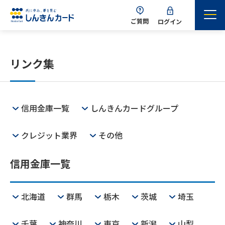
ご質問
ログイン
リンク集
信用金庫一覧
しんきんカードグループ
クレジット業界
その他
信用金庫一覧
北海道
群馬
栃木
茨城
埼玉
千葉
神奈川
東京
新潟
山梨