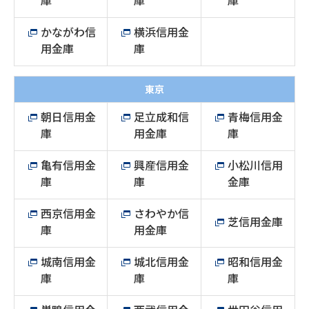
庫
庫
庫
かながわ信
横浜信用金
用金庫
庫
東京
朝日信用金
足立成和信
青梅信用金
庫
用金庫
庫
亀有信用金
興産信用金
小松川信用
庫
庫
金庫
西京信用金
さわやか信
芝信用金庫
庫
用金庫
城南信用金
城北信用金
昭和信用金
庫
庫
庫