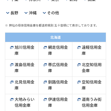
長野
沖縄
その他
弊社の母体信用金庫を都道府県別 五十音順にて表示しております。
北海道
旭川信用金
網走信用金
遠軽信用金
庫
庫
庫
渡島信用金
帯広信用金
北空知信用
庫
庫
金庫
北見信用金
釧路信用金
空知信用金
庫
庫
庫
大地みらい
伊達信用金
道南うみ街
信用金庫
庫
信用金庫